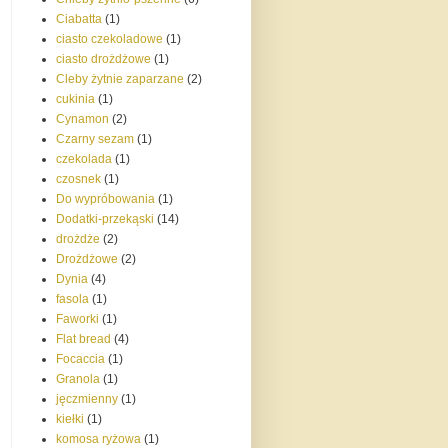
Ciabatta
(1)
ciasto czekoladowe
(1)
ciasto drożdżowe
(1)
Cleby żytnie zaparzane
(2)
cukinia
(1)
Cynamon
(2)
Czarny sezam
(1)
czekolada
(1)
czosnek
(1)
Do wypróbowania
(1)
Dodatki-przekąski
(14)
drożdże
(2)
Drożdżowe
(2)
Dynia
(4)
fasola
(1)
Faworki
(1)
Flat bread
(4)
Focaccia
(1)
Granola
(1)
jęczmienny
(1)
kiełki
(1)
komosa ryżowa
(1)