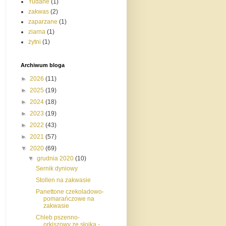
Yudane
(1)
zakwas
(2)
zaparzane
(1)
ziarna
(1)
żytni
(1)
Archiwum bloga
►
2026
(11)
►
2025
(19)
►
2024
(18)
►
2023
(19)
►
2022
(43)
►
2021
(57)
▼
2020
(69)
▼
grudnia 2020
(10)
Sernik dyniowy
Stollen na zakwasie
Panettone czekoladowo-
pomarańczowe na
zakwasie
Chleb pszenno-
orkiszowy ze słoika -