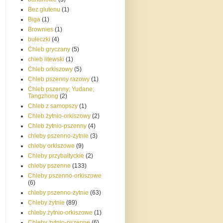
Bez glutenu
(1)
Biga
(1)
Brownies
(1)
bułeczki
(4)
Chleb gryczany
(5)
chleb litewski
(1)
Chleb orkiszowy
(5)
Chleb pszenny razowy
(1)
Chleb pszenny; Yudane;
Tangzhong
(2)
Chleb z samopszy
(1)
Chleb żytnio-orkiszowy
(2)
Chleb żytnio-pszenny
(4)
chleby pszenno-żytnie
(3)
chleby orkiszowe
(9)
Chleby przybałtyckie
(2)
chleby pszenne
(133)
Chleby pszenno-orkiszowe
(6)
chleby pszenno-żytnie
(63)
Chleby żytnie
(89)
chleby żytnio-orkiszowe
(1)
Chleby żytnio-pszenne
(6)