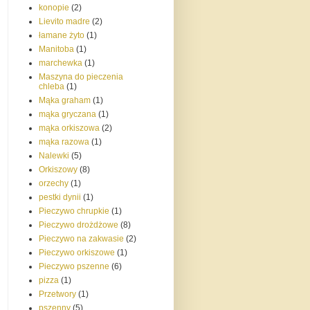
konopie
(2)
Lievito madre
(2)
łamane żyto
(1)
Manitoba
(1)
marchewka
(1)
Maszyna do pieczenia
chleba
(1)
Mąka graham
(1)
mąka gryczana
(1)
mąka orkiszowa
(2)
mąka razowa
(1)
Nalewki
(5)
Orkiszowy
(8)
orzechy
(1)
pestki dynii
(1)
Pieczywo chrupkie
(1)
Pieczywo drożdżowe
(8)
Pieczywo na zakwasie
(2)
Pieczywo orkiszowe
(1)
Pieczywo pszenne
(6)
pizza
(1)
Przetwory
(1)
pszenny
(5)