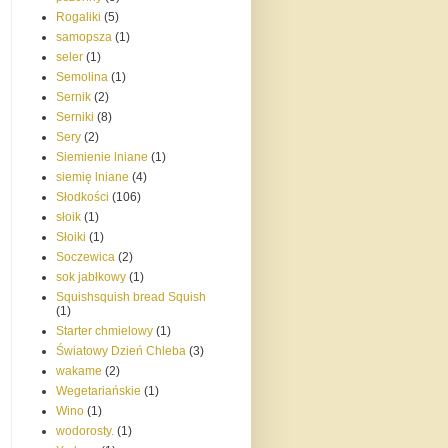
Rogaliki
(5)
samopsza
(1)
seler
(1)
Semolina
(1)
Sernik
(2)
Serniki
(8)
Sery
(2)
Siemienie lniane
(1)
siemię lniane
(4)
Słodkości
(106)
słoik
(1)
Słoiki
(1)
Soczewica
(2)
sok jabłkowy
(1)
Squishsquish bread Squish
(1)
Starter chmielowy
(1)
Światowy Dzień Chleba
(3)
wakame
(2)
Wegetariańskie
(1)
Wino
(1)
wodorosty.
(1)